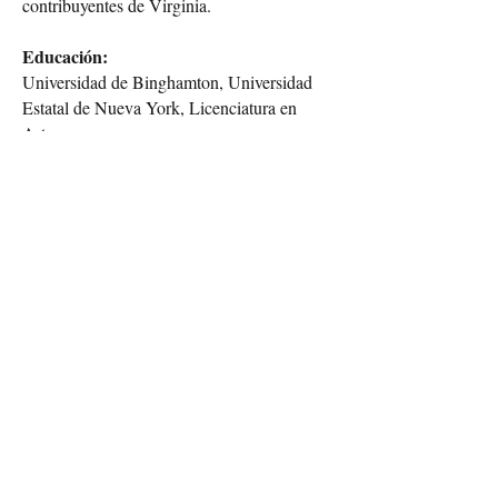
contribuyentes de Virginia.
Educación:
Universidad de Binghamton, Universidad
Estatal de Nueva York, Licenciatura en
Artes
Universidad de Richmond, Facultad de
Derecho TC Williams, Juris Doctor
Admisiones:
Colegio de Abogados del Estado de
Virginia
Tribunal Fiscal de los Estados Unidos